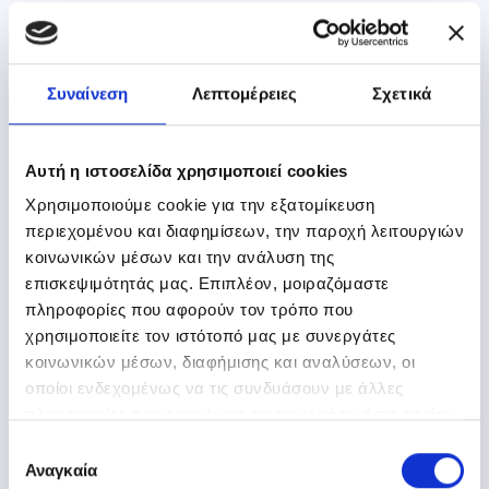
Αγορά Συνδρομής
Συναίνεση
Λεπτομέρειες
Σχετικά
Αυτή η ιστοσελίδα χρησιμοποιεί cookies
Χρησιμοποιούμε cookie για την εξατομίκευση
περιεχομένου και διαφημίσεων, την παροχή λειτουργιών
κοινωνικών μέσων και την ανάλυση της
επισκεψιμότητάς μας. Επιπλέον, μοιραζόμαστε
πληροφορίες που αφορούν τον τρόπο που
χρησιμοποιείτε τον ιστότοπό μας με συνεργάτες
κοινωνικών μέσων, διαφήμισης και αναλύσεων, οι
οποίοι ενδεχομένως να τις συνδυάσουν με άλλες
Αγορά Συνδρομής
πληροφορίες που τους έχετε παραχωρήσει ή τις οποίες
έχουν συλλέξει σε σχέση με την από μέρους σας χρήση
Επιλογή
των υπηρεσιών τους.
Αναγκαία
συγκατάθεσης