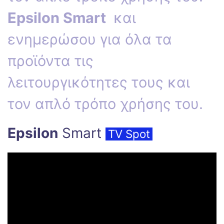
Epsilon Smart
και
ενημερώσου για όλα τα
προϊόντα τις
λειτουργικότητες τους και
τον απλό τρόπο χρήσης του.
Epsilon
Smart
TV Spot