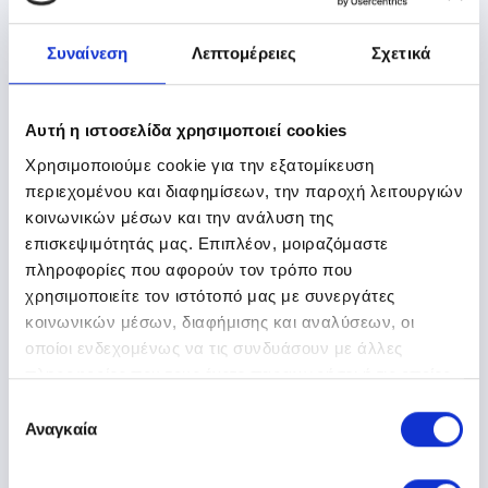
στείλει τους συναλλασσόμενους της
εταιρείας στην εφαρμογή Smart και το Smart
μπορεί να ενημερώσει το λογιστικό
Συναίνεση
Λεπτομέρειες
Σχετικά
πρόγραμμα online με τις κινήσεις που
καταχωρούνται.
Αυτή η ιστοσελίδα χρησιμοποιεί cookies
Μπορώ να συνδέομαι από το σπίτι μου;
Χρησιμοποιούμε cookie για την εξατομίκευση
περιεχομένου και διαφημίσεων, την παροχή λειτουργιών
Πού βρίσκονται τα δεδομένα μου;
κοινωνικών μέσων και την ανάλυση της
επισκεψιμότητάς μας. Επιπλέον, μοιραζόμαστε
ΔΕΙΤΕ ΠΕΡΙΣΣΟΤΕΡΕΣ ΣΥΧΝΕΣ ΕΡΩΤΗΣΕΙΣ
πληροφορίες που αφορούν τον τρόπο που
χρησιμοποιείτε τον ιστότοπό μας με συνεργάτες
κοινωνικών μέσων, διαφήμισης και αναλύσεων, οι
οποίοι ενδεχομένως να τις συνδυάσουν με άλλες
9 λόγοι
για να επιλέξετε το
πληροφορίες που τους έχετε παραχωρήσει ή τις οποίες
έχουν συλλέξει σε σχέση με την από μέρους σας χρήση
Επιλογή
Epsilon Smart
των υπηρεσιών τους.
Αναγκαία
συγκατάθεσης