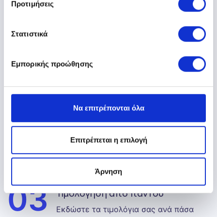
01
Με το κύρος της Epsilon Net
Προτιμήσεις
Εκμεταλευτείτε την αξιοπιστία που σας
προσφέρει η μεγαλύτερη εταιρεία
Στατιστικά
πληροφορικής στην Ελλάδα.
Εμπορικής προώθησης
02
Καταρτισμένη ομάδα υποστήριξης
Η Epsilon Net διαθέτει βραβευμένα
Να επιτρέπονται όλα
τμήματα υποστήριξης και δίνει μεγάλη
βαρύτητα στην εξυπηρέτηση πελατών,
αριθμώντας 100 και πλέον άριστα
Επιτρέπεται η επιλογή
εκπαιδευμένους επαγγελματίες.
Άρνηση
03
Τιμολόγηση από παντού
Εκδώστε τα τιμολόγια σας ανά πάσα